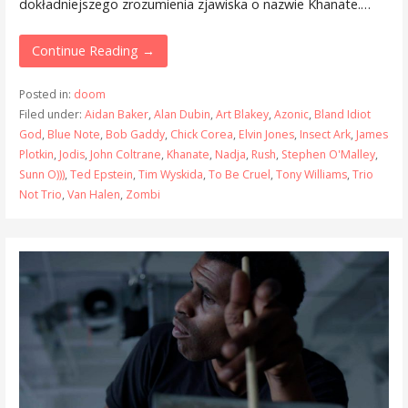
dokładniejszego zrozumienia zjawiska o nazwie Khanate.…
Continue Reading →
Posted in:
doom
Filed under:
Aidan Baker
,
Alan Dubin
,
Art Blakey
,
Azonic
,
Bland Idiot
God
,
Blue Note
,
Bob Gaddy
,
Chick Corea
,
Elvin Jones
,
Insect Ark
,
James
Plotkin
,
Jodis
,
John Coltrane
,
Khanate
,
Nadja
,
Rush
,
Stephen O'Malley
,
Sunn O)))
,
Ted Epstein
,
Tim Wyskida
,
To Be Cruel
,
Tony Williams
,
Trio
Not Trio
,
Van Halen
,
Zombi