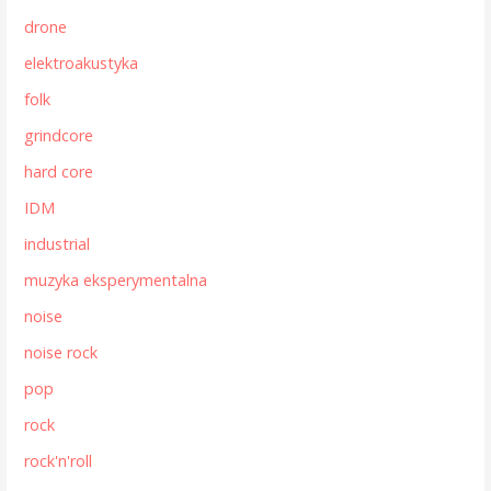
drone
elektroakustyka
folk
grindcore
hard core
IDM
industrial
muzyka eksperymentalna
noise
noise rock
pop
rock
rock'n'roll