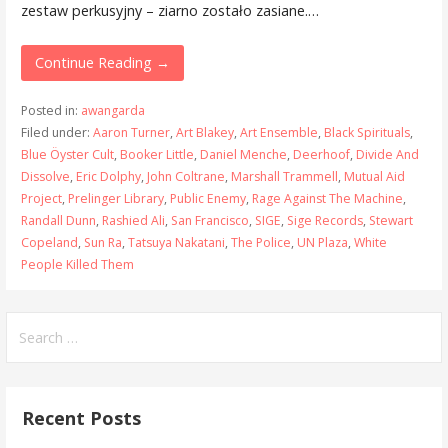
zestaw perkusyjny – ziarno zostało zasiane.…
Continue Reading →
Posted in:
awangarda
Filed under:
Aaron Turner
,
Art Blakey
,
Art Ensemble
,
Black Spirituals
,
Blue Öyster Cult
,
Booker Little
,
Daniel Menche
,
Deerhoof
,
Divide And
Dissolve
,
Eric Dolphy
,
John Coltrane
,
Marshall Trammell
,
Mutual Aid
Project
,
Prelinger Library
,
Public Enemy
,
Rage Against The Machine
,
Randall Dunn
,
Rashied Ali
,
San Francisco
,
SIGE
,
Sige Records
,
Stewart
Copeland
,
Sun Ra
,
Tatsuya Nakatani
,
The Police
,
UN Plaza
,
White
People Killed Them
Search
for:
Recent Posts