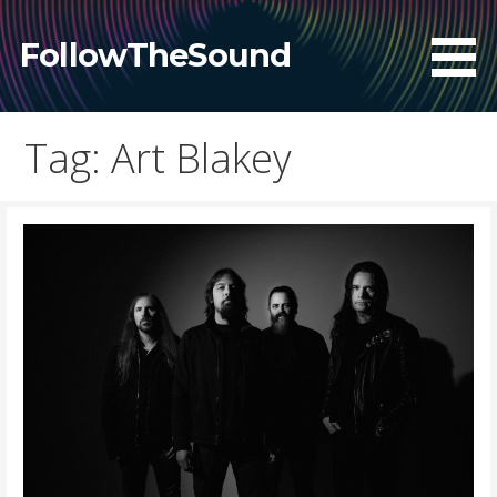
Skip
to
FollowTheSound
content
Tag: Art Blakey