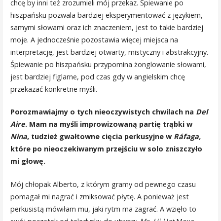
chcę by inni też zrozumieli mój przekaz. Śpiewanie po
hiszpańsku pozwala bardziej eksperymentować z językiem,
samymi słowami oraz ich znaczeniem, jest to takie bardziej
moje. A jednocześnie pozostawia więcej miejsca na
interpretację, jest bardziej otwarty, mistyczny i abstrakcyjny.
Śpiewanie po hiszpańsku przypomina żonglowanie słowami,
jest bardziej figlarne, pod czas gdy w angielskim chcę
przekazać konkretne myśli.
Porozmawiajmy o tych nieoczywistych chwilach na
Del
Aire
. Mam na myśli improwizowaną partię trąbki w
Nina
, tudzież gwałtowne cięcia perkusyjne w
Ráfaga,
które po nieoczekiwanym przejściu w solo zniszczyło
mi głowę.
Mój chłopak Alberto, z którym gramy od pewnego czasu
pomagał mi nagrać i zmiksować płytę. A ponieważ jest
perkusistą mówiłam mu, jaki rytm ma zagrać. A wzięło to