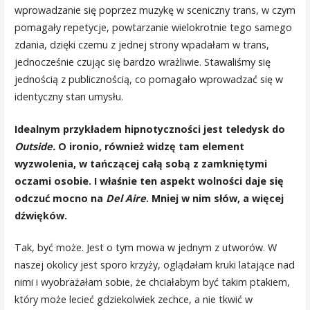
wprowadzanie się poprzez muzykę w sceniczny trans, w czym
pomagały repetycje, powtarzanie wielokrotnie tego samego
zdania, dzięki czemu z jednej strony wpadałam w trans,
jednocześnie czując się bardzo wrażliwie. Stawaliśmy się
jednością z publicznością, co pomagało wprowadzać się w
identyczny stan umysłu.
Idealnym przykładem hipnotyczności jest teledysk do
Outside.
O ironio, również widzę tam element
wyzwolenia, w tańczącej całą sobą z zamkniętymi
oczami osobie. I właśnie ten aspekt wolności daje się
odczuć mocno na
Del Aire
. Mniej w nim słów, a więcej
dźwięków.
Tak, być może. Jest o tym mowa w jednym z utworów. W
naszej okolicy jest sporo krzyży, oglądałam kruki latające nad
nimi i wyobrażałam sobie, że chciałabym być takim ptakiem,
który może lecieć gdziekolwiek zechce, a nie tkwić w