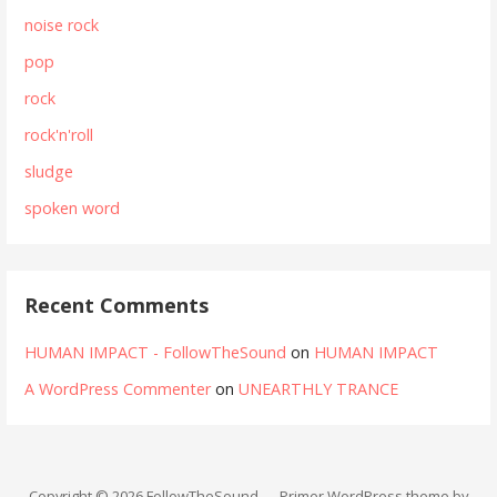
noise rock
pop
rock
rock'n'roll
sludge
spoken word
Recent Comments
HUMAN IMPACT - FollowTheSound
on
HUMAN IMPACT
A WordPress Commenter
on
UNEARTHLY TRANCE
Copyright © 2026 FollowTheSound — Primer WordPress theme by