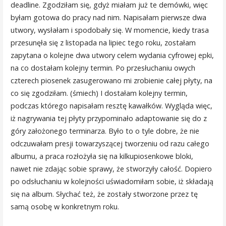
deadline. Zgodziłam się, gdyż miałam już te demówki, więc
byłam gotowa do pracy nad nim. Napisałam pierwsze dwa
utwory, wysłałam i spodobały się. W momencie, kiedy trasa
przesunęła się z listopada na lipiec tego roku, zostałam
zapytana o kolejne dwa utwory celem wydania cyfrowej epki,
na co dostałam kolejny termin. Po przesłuchaniu owych
czterech piosenek zasugerowano mi zrobienie całej płyty, na
co się zgodziłam. (śmiech) I dostałam kolejny termin,
podczas którego napisałam resztę kawałków. Wygląda więc,
iż nagrywania tej płyty przypominało adaptowanie się do z
góry założonego terminarza. Było to o tyle dobre, że nie
odczuwałam presji towarzyszącej tworzeniu od razu całego
albumu, a praca rozłożyła się na kilkupiosenkowe bloki,
nawet nie zdając sobie sprawy, że stworzyły całość. Dopiero
po odsłuchaniu w kolejności uświadomiłam sobie, iż składają
się na album. Słychać też, że zostały stworzone przez tę
samą osobę w konkretnym roku.