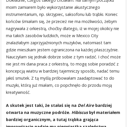
Dokładnie, czegoś takiego chciałam. Na samym początku
moim zamiarem było wykorzystanie akustycznego
instrumentarium, np. skrzypiec, saksofonu lub trąbki. Koniec
końców śmiałam się, że przecież nie ma możliwości, żebym
nagrywała z orkiestrą, choćby dlatego, iż w mojej okolicy nie
ma takich zasobów ludzkich, może w Mexico City
znalazłabym zaprzyjaźnionych muzyków, natomiast tam
gdzie mieszkam jestem ograniczona na każdej płaszczyźnie.
Nauczyłam się jednak dobrze sobie z tym radzić. I choć może
nie jest mi dana praca z orkiestrą, to mogę sobie poradzić z
koncepcją wiatru w bardziej tajemniczy sposób, nadać temu
jakiś smutek. Z tą myślą próbowałam zaadaptować to do
muzyki, którą już miałam, co popchnęło do przodu moją
kreatywność.
A skutek jest taki, że stałaś się na
Del Aire
bardziej
otwarta na muzyczne podróże.
Hibiscus
był materiałem
bardziej organicznym, a tutaj trąbka grająca
improwizację nadaje mu pierwiastka szaleństwa.