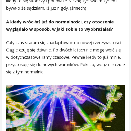
kiedy to się skończy i ponownie zacznę żyć swoim życiem,
bywało że sądziłam, iż już nigdy. (śmiech)
A kiedy wróciłaś już do normalności, czy otoczenie
wyglądało w sposób, w jaki sobie to wyobrażałaś?
Cały czas staram się zaadaptować do nowej rzeczywistości.
Ciągle czuję się dziwnie. Po dwóch latach nie mogę wbić się
w dotychczasowe ramy czasowe. Pewnie kiedy to już minie,
przystosuję się do nowych warunków. Póki co, wciąż nie czuję
się z tym normalnie.