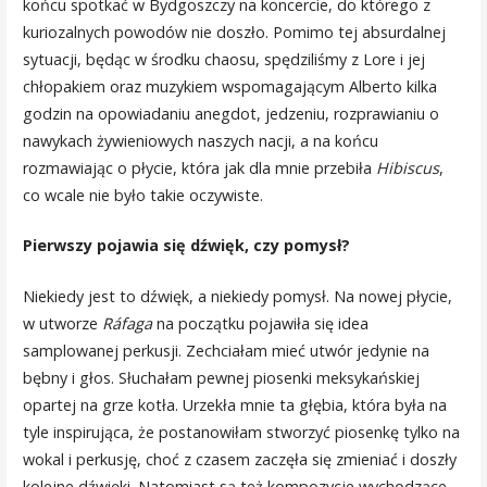
końcu spotkać w Bydgoszczy na koncercie, do którego z
kuriozalnych powodów nie doszło. Pomimo tej absurdalnej
sytuacji, będąc w środku chaosu, spędziliśmy z Lore i jej
chłopakiem oraz muzykiem wspomagającym Alberto kilka
godzin na opowiadaniu anegdot, jedzeniu, rozprawianiu o
nawykach żywieniowych naszych nacji, a na końcu
rozmawiając o płycie, która jak dla mnie przebiła
Hibiscus
,
co wcale nie było takie oczywiste.
Pierwszy pojawia się dźwięk, czy pomysł?
Niekiedy jest to dźwięk, a niekiedy pomysł. Na nowej płycie,
w utworze
Ráfaga
na początku pojawiła się idea
samplowanej perkusji. Zechciałam mieć utwór jedynie na
bębny i głos. Słuchałam pewnej piosenki meksykańskiej
opartej na grze kotła. Urzekła mnie ta głębia, która była na
tyle inspirująca, że postanowiłam stworzyć piosenkę tylko na
wokal i perkusję, choć z czasem zaczęła się zmieniać i doszły
kolejne dźwięki. Natomiast są też kompozycje wychodzące