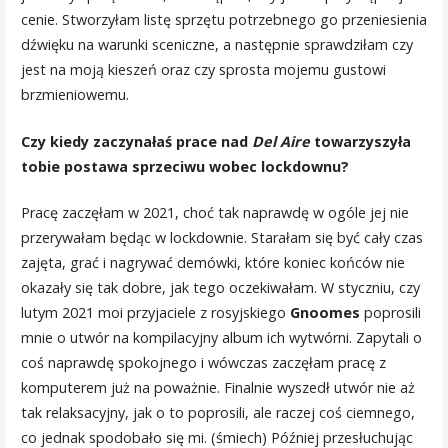
cenie. Stworzyłam listę sprzętu potrzebnego go przeniesienia
dźwięku na warunki sceniczne, a następnie sprawdziłam czy
jest na moją kieszeń oraz czy sprosta mojemu gustowi
brzmieniowemu.
Czy kiedy zaczynałaś prace nad
Del Aire
towarzyszyła
tobie postawa sprzeciwu wobec lockdownu?
Pracę zaczęłam w 2021, choć tak naprawdę w ogóle jej nie
przerywałam będąc w lockdownie. Starałam się być cały czas
zajęta, grać i nagrywać demówki, które koniec końców nie
okazały się tak dobre, jak tego oczekiwałam. W styczniu, czy
lutym 2021 moi przyjaciele z rosyjskiego
Gnoomes
poprosili
mnie o utwór na kompilacyjny album ich wytwórni. Zapytali o
coś naprawdę spokojnego i wówczas zaczęłam pracę z
komputerem już na poważnie. Finalnie wyszedł utwór nie aż
tak relaksacyjny, jak o to poprosili, ale raczej coś ciemnego,
co jednak spodobało się mi. (śmiech) Później przesłuchując