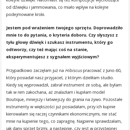
od dźwięku i jammowania, co miało wpływ na kolejne
podejmowane kroki.
Jestem pod wrażeniem twojego sprzętu. Doprowadziło
mnie to do pytania, o kryteria doboru. Czy słyszysz z
tyłu głowy dźwięk i szukasz instrumentu, który go
odtworzy, czy też mając coś na stanie,
eksperymentujesz z sygnałem wyjściowym?
Przypadkowo zaczęłam już na
Hibiscus
pracować z Juno-60,
który posiadał nasz przyjaciel, z którym dzieliłam studio.
Kiedy się wyprowadził, zabrał instrument ze sobą, ale byłam
tak w nim zakochana, aż znalazłam i kupiłam model
Boutique, mniejszy i łatwiejszy do grania na żywo. Pozostałe
instrumenty w większości już posiadałam, przy ich kupnie
kierowałam się raczej czynnikami ekonomicznymi, nie stać
mnie na kupienie tego, co zapragnę. Najpierw sprawdzałam,
jak dany sprzęt brzmi, a następnie, czy jest w przystępnej