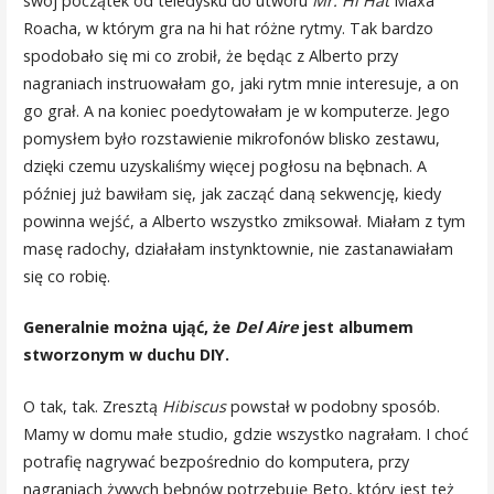
swój początek od teledysku do utworu
Mr. Hi Hat
Maxa
Roacha, w którym gra na hi hat różne rytmy. Tak bardzo
spodobało się mi co zrobił, że będąc z Alberto przy
nagraniach instruowałam go, jaki rytm mnie interesuje, a on
go grał. A na koniec poedytowałam je w komputerze. Jego
pomysłem było rozstawienie mikrofonów blisko zestawu,
dzięki czemu uzyskaliśmy więcej pogłosu na bębnach. A
później już bawiłam się, jak zacząć daną sekwencję, kiedy
powinna wejść, a Alberto wszystko zmiksował. Miałam z tym
masę radochy, działałam instynktownie, nie zastanawiałam
się co robię.
Generalnie można ująć, że
Del Aire
jest albumem
stworzonym w duchu DIY.
O tak, tak. Zresztą
Hibiscus
powstał w podobny sposób.
Mamy w domu małe studio, gdzie wszystko nagrałam. I choć
potrafię nagrywać bezpośrednio do komputera, przy
nagraniach żywych bębnów potrzebuję Beto, który jest też