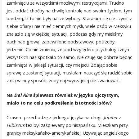
zamknięciu ze wszystkimi możliwymi restrykcjami. Trudno
jest oddać choćby na chwilę kontrolę nad swoim życiem, tym
bardziej, iż to nie były nasze wybory. Starałam się nie czynić z
siebie ofiary i nie mieć ciemnych myśli, wiele osób w Meksyku
znalazło się w ciężkiej sytuacji, podczas gdy my mieliśmy
dach nad głową, zapewnione podstawowe potrzeby,
jedzenie. Co nie zmienia, że pod względem psychologicznym
wszystkich nas spotkało to samo. Nie czuję się dobrze będąc
zamknięta w jakiejś sytuacji, czy miejscu. Zdając sobie
sprawę z zastanej sytuacji, musiałam nauczyć się radzić sobie
z nią w inny sposób, żeby najzwyczajniej nie zwariować.
Na
Del Aire
śpiewasz również w języku ojczystym,
miało to na celu podkreślenia istotności słów?
Czasem przechodzę z jednego języka na drugi.
Júpiter
z
Hibiscus
też był zaśpiewany po hiszpańsku. Mieszkam przy
granicy meksykańsko-amerykańskiej. Używając angielskiego