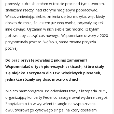
pomysły, które zbierałam w trakcie prac nad tym utworem,
znalazłam rzeczy, nad którymi mogłabym popracować.
Wiesz, zmieniając siebie, zmienia się też muzyka, więc kiedy
doszło do mnie, że jestem już inną osobą, pojawiły się też
inne dźwięki. Ujrzałam w nich siebie tak mocno, iż byłam
gotowa aby zacząć coś nowego. Wspomniane utwory z 2020
przypominały jeszcze
Hibiscus
, sama zmiana przyszła
później.
Do prac przystępowałaś z jakimś zamiarem?
Wspomniałaś o tych pierwszych szkicach, które stały
się niejako zaczynem dla tzw. właściwych piosenek,
jednakże różniły się dość mocno od nich.
Miałam harmonogram. Po odwołaniu trasy z listopada 2021,
organizujący koncerty Federico zasugerował wydanie czegoś.
Zapytałam o to w wytwórni i stanęło na wypuszczeniu
dwuutworowego cyfrowego singla, na który dostałam